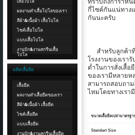
เสื้อโปโล
ทราบถึงการำหนดข
กี่ไซค์กันแน่ทาง
ผลงานทำเสื้อโปโลของเรา
กันนะครับ
สีผ้า&เนื้อผ้า เสื้อโปโล
ไซค์เสื้อโปโล
แบบเสื้อโปโล
งานปัก&งานสกรีนเสื้อ
สำหรับลูกค้าที่ต
โปโล
โรงงานของเรารับท
ต่ำในการสั่งเสื้อย
ผลิตเสื้อยืด
ของเรามีหลายหลาย
สามารถสอบถามสิน
เสื้อยืด
ไหมโดยทางเรามีต
ผลงานทำเสื้อยืดของเรา
สีผ้า&เนื้อผ้า เสื้อยืด
ไซค์เสื้อยืด
ขนาดเสื้อยืดเปล่ามาตรฐานต
แบบเสื้อยืด
Standart Size
งานปัก&งานสกรีนเสื้อยืด