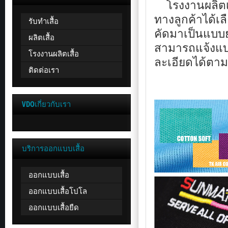
โรงงานผลิตเ
ทางลูกค้าได้เ
รับทำเสื้อ
คัดมาเป็นแบบยอ
ผลิตเสื้อ
ด้วย
สามารถแจ้งแบ
โรงงานผลิตเสื้อ
ใน
ละเอียดได้ตามที
ปัจจุบัน
ติดต่อเรา
เสื้อ
เป็น
สิ่ง
จำเป็น
VDOเกี่ยวกับเรา
ของ
มนุษย์
ที่
จะ
ใช้
บริการออกแบบเสื้อ
ปกปิด
ร่างกาย
ใน
ออกแบบเสื้อ
การ
ใช้
ออกแบบเสื้อโปโล
ชีวิต
ประจำ
ออกแบบเสื้อยืด
วัน
ไม่ใช่
ว่า