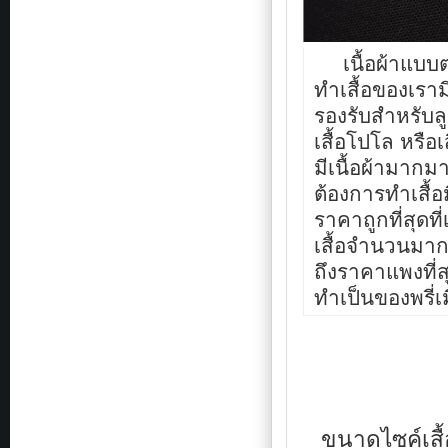
จะ
ใส่
เสื้อ
เนื้อผ้าแบบต
แบบ
ไหน
ทำเสื้อของเรามี
ก็ได้
รองรับสำหรับลู
เรา
ต้อง
เสื้อโปโล หรือเ
ใส่
มีเนื้อผ้ามากม
เสื้อ
ให้
ต้องการทำเสื้อมี
เข้า
ราคาถูกที่สุดท
กับ
ทำ
เสื้อจำนวนมา
กิจ
ถึงราคาแพงที่ส
กร
รม
ทำเป็นของพรี่เ
นั้นๆ
เช่น
เสื้อ
พนักงาน
เรา
ก็
ต้อง
ใส่
ขนาดไซค์เสื้
เสื้อ