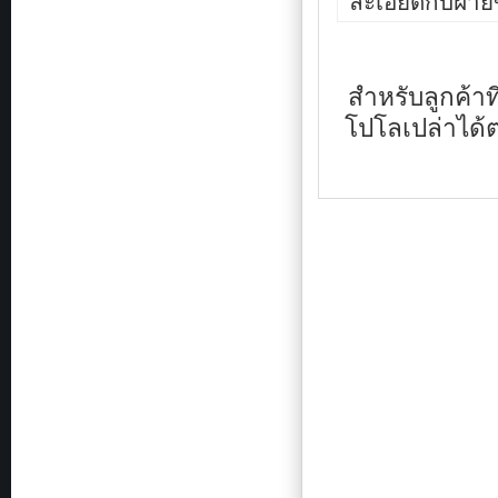
ละเอียดกับฝ่า
นั้นๆ
หรือ
จะ
เป็น
เสื้อ
สำหรับลูกค้าท
กีฬา
สี
โปโลเปล่าได้ตา
ใส่
เพื่อ
ให้
เกิด
ความ
สามัคคี
เสื้อ
สี
เดียวกัน
รูป
แบบ
เดียวกัน
เป็น
หมู่
คณะ
นั้น
เอง
และ
เสื้อ
พรี