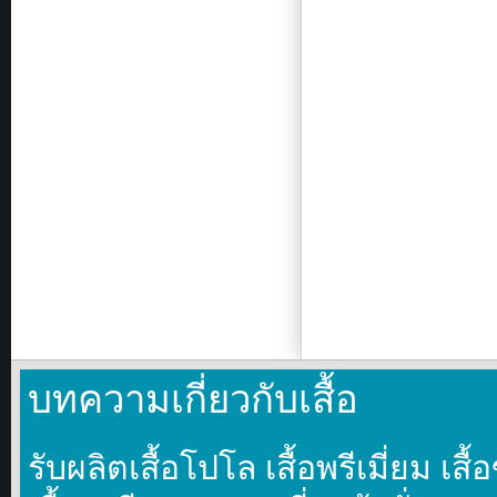
เว็บไซต์
082-
223-
2365
ยินดี
ให้
บริการ
ลูกค้า
ทุก
ท่าน
ด้วย
ความ
ประทับ
ใจ
ใส่ใจ
ทุก
ราย
ละเอียด
บทความเกี่ยวกับเสื้อ
รับผลิตเสื้อโปโล เสื้อพรีเมี่ยม เ