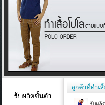
รับ
ลูกค้าที่ทำเสื
ทำ
เสื้อ
โปโล-1-
1
| พิมพ์ |
รับผลิต