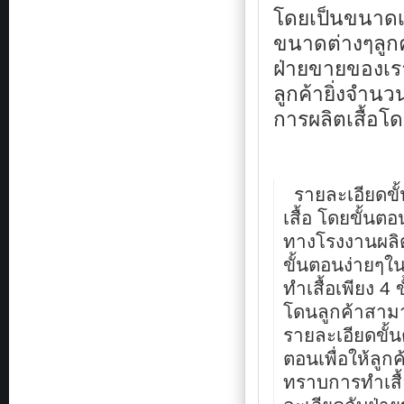
นี้
โดยเป็นขนาดเสื
ไป
ทำงาน
ขนาดต่างๆลูกค
เพื่อ
ฝ่ายขายของเรา
เป็น
แบบ
ลูกค้ายิ่งจำ
ฟอร์ม
การผลิตเสื้อโด
เดียว
กับ
กฎ
ระเบียบ
มาตรฐาน
รายละเอียดขั้
เดียวกัน
เพื่อ
เสื้อ โดยขั้นต
เสริม
สร้าง
ทางโรงงานผลิต
ความ
ขั้นตอนง่ายๆใ
แข็งแกร่ง
และ
ทำเสื้อเพียง 4 
ความ
โดนลูกค้าสาม
น่า
ชื่อ
รายละเอียดขั้น
ถือ
ตอนเพื่อให้ลูกค
ของ
องค์
ทราบการทำเสื
กร