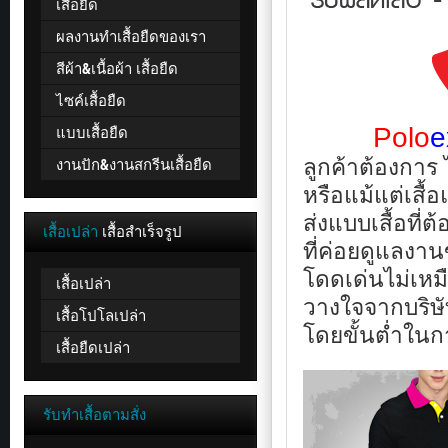
เสื้อยืด
ดี
จาก
ผลงานทำเสื้อยืดของเรา
เรา
ด้วย
สีผ้า&เนื้อผ้า เสื้อยืด
ทีม
งาน
ไซค์เสื้อยืด
มือ
อาชีพ
แบบเสื้อยืด
Polo
e
ที่
มี
งานปัก&งานสกรีนเสื้อยืด
ลูกค้าต้องการ ไ
ประสบการณ์
หรือแม้แต่เสื
ใน
การ
ส่งแบบเสื้อที
ตัด
เสื้อเปล่า
เสื้อสำเร็จรูป
เย็บ
ที่ค่อยดูแลงา
เสื้อ
โดดเด่นไม่เหม
มา
เสื้อเปล่า
แล้ว
วางใจจากบริษัท
มากกว่า10ปี
เสื้อโปโลเปล่า
ที่
โดยขั้นต่ำในกา
เสื้อยืดเปล่า
จะ
ทำ
เสื้อ
สวยๆ
รับทำเสื้อตามสั่ง
ให้
คุณ
ได้