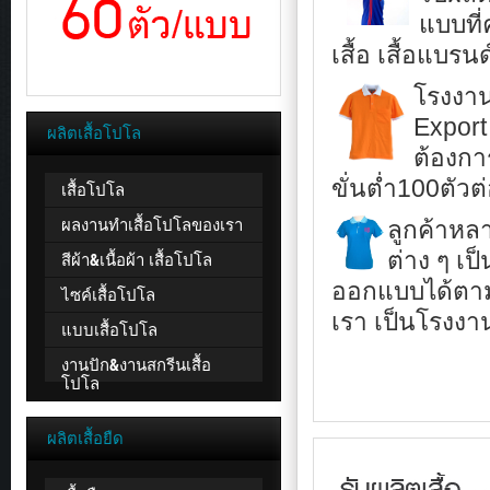
อีเมล
แบบที่
เสื้อ เสื้อแบร
รับ
โรงงาน
ทำ
Export 
เสื้อ
ผลิตเสื้อโปโล
โปโล
ต้องกา
คุณภาพ
หลาก
ขั่นตํ่า100ตัว
เสื้อโปโล
หลาย
แบบ
ผลงานทำเสื้อโปโลของเรา
ลูกค้าหล
ไม่
ว่า
ต่าง ๆ เ
สีผ้า&เนื้อผ้า เสื้อโปโล
จะ
ออกแบบได้ตาม
เป็น
ไซค์เสื้อโปโล
เสื้อ
เรา เป็นโรงงาน
แบบเสื้อโปโล
พนักงาน
เสื้อ
งานปัก&งานสกรีนเสื้อ
กีฬา
โปโล
สี
เสื้อ
ฟอร์ม
ผลิตเสื้อยืด
บริษัท
เสื้อ
คุณภาพ