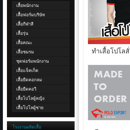
เสื้อพนักงาน
ทุก
รูป
เสื้อฟอร์มบริษัท
แบบ
รับ
เสื้อกีฬาสี
ผลิต
เสื้อ
เสื้อรุ่น
ขั้น
ต่ำ100ตัว
เสื้อคณะ
ต่อ
แบบ
ทำเสื้อโปโลสั่
เสื้อชมรม
เท่านั้น
เนื้อ
ชุดฟอร์มพนักงาน
ผ้า
คุณภาพ
เสื้อแจ็คเก็ต
ระบาย
อากาศ
เสื้อยืดคอกลม
ได้
เสื้อยืดคอวี
ดี
ชม
เสื้อโปโลผู้หญิง
แบบ
เสื้อ
เสื้อโปโลผู้ชาย
ของ
เรา
ได้ที่
หน้า
โรงงานผลิตเสื้อ
เว็บไซต์